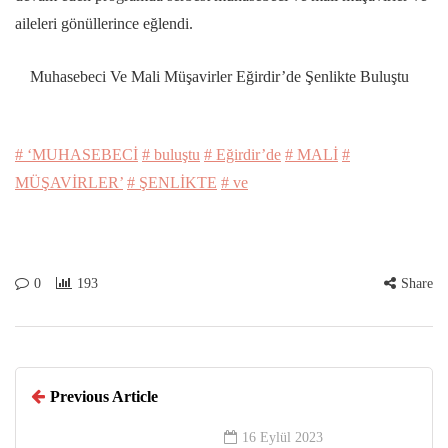
aileleri gönüllerince eğlendi.
Muhasebeci Ve Mali Müşavirler Eğirdir’de Şenlikte Buluştu
# ‘MUHASEBECİ
# buluştu
# Eğirdir’de
# MALİ
#
MÜŞAVİRLER’
# ŞENLİKTE
# ve
0
193
Share
Previous Article
16 Eylül 2023