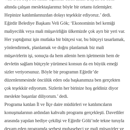
altında çalışan meslektaşlarımız böyle bir ortamı özlemişler.
Hepinize katılımlarınızdan dolayı teşekkür ediyoruz.’ dedi.
Eğirdir Belediye Başkanı Veli Gök; ‘Ekonominin bel kemiği
maliyecilik veya mali müşavirliğin ülkemizde çok ayrı bir yeri var.
Her yaptığımız işin mutlaka bir bütçesi var, bu bütçeyi tasarlamak,
yönlendirmek, planlamak ve doğru planlamak biz mali
müşavirlerin işi, sonuçta da hem ailenin hem işletmenin hem de
devletin sağlam bütçeyle yürümesi konsun da en büyük emeği
sizler veriyorsunuz. Böyle bir programın Eğirdir’de
düzenlenmesinde öncülük eden oda başkanımıza ben gerçekten
çok teşekkür ediyorum. Sizlerin her birinize hoş geldiniz diyor
meslekte başarılar diliyorum.’ dedi.
Programa katılan İl ve İlçe daire müdürleri ve katılımcıların
konuşmalarının ardından kahvaltı programı gerçekleşti. Davetliler
arasında yapılan hediye çekilişi ve Eğirdir Gölü’nde tekne turuyla
devam eden programda serbest muhasebeci ve mali müşavirler ve