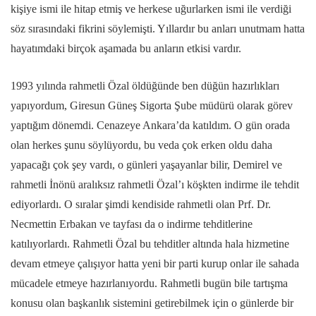
kişiye ismi ile hitap etmiş ve herkese uğurlarken ismi ile verdiği
söz sırasındaki fikrini söylemişti. Yıllardır bu anları unutmam hatta
hayatımdaki birçok aşamada bu anların etkisi vardır.
1993 yılında rahmetli Özal öldüğünde ben düğün hazırlıkları
yapıyordum, Giresun Güneş Sigorta Şube müdürü olarak görev
yaptığım dönemdi. Cenazeye Ankara’da katıldım. O gün orada
olan herkes şunu söylüyordu, bu veda çok erken oldu daha
yapacağı çok şey vardı, o günleri yaşayanlar bilir, Demirel ve
rahmetli İnönü aralıksız rahmetli Özal’ı köşkten indirme ile tehdit
ediyorlardı. O sıralar şimdi kendiside rahmetli olan Prf. Dr.
Necmettin Erbakan ve tayfası da o indirme tehditlerine
katılıyorlardı. Rahmetli Özal bu tehditler altında hala hizmetine
devam etmeye çalışıyor hatta yeni bir parti kurup onlar ile sahada
mücadele etmeye hazırlanıyordu. Rahmetli bugün bile tartışma
konusu olan başkanlık sistemini getirebilmek için o günlerde bir