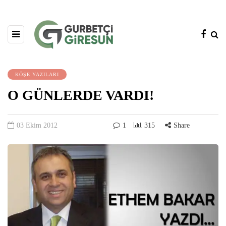
KÖŞE YAZILARI
O GÜNLERDE VARDI!
03 Ekim 2012
1
315
Share