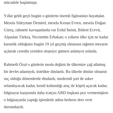
mücadele başlatmıştı.
Yıllar geldi geçti bugün o günlerin önemli figüranları hayattalar.
Mesela Süleyman Demirel, mesela Kenan Evren, mesela Doğan
Güreş, rahmete kavuşanlarda var Erdal İnönü, Bülent Ecevit,
Alpaslan Türkeş, Necmettin Erbakan; o yılların ülke için ne kadar
karanlık olduğunu bugün 19 yıl geçmiş olmasına rağmen mezarın
açılarak cesedin yeniden otopsiye gitmesi anlatıyor aslında.
Rahmetli Özal o günlerin moda değimi ile ülkemize çağ atlatmış
bir devlet adamıydı, üstelikte dindardı. Bu ülkede dindar olmanın
suç olduğu dönemlerde dindardı, moderndi şort ile asker
selamlayacak kadar, kendi kullandığı araç ile köprü açacak kadar,
bilgisayar karşısında daha icatçısı ABD başkanı poz vermemişken
o bilgisayarda yaptığı işlemlerle adeta herkese ders verir
durumdaydı.