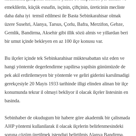
emeklilerin, küçük esnafin, isçinin, çiftçinin, üreticinin mecliste
daha daha iyi temsil edilmesi ile Basta Sebinkarahisar olmak
üzere Susehri, Alanya, Tarsus, Çorlu, Bafra, Merzifon, Gebze,
Gemlik, Bandirma, Aksehir gibi illik sözü almis ve yillardan beri
bir umut içinde bekleyen en az 100 ilçe konusu var.
Bu ilçeler içinde tek Sebinkarahisar müktesabattan söz eden ve
hangi yöntemle degerlendirme yapilirsa yapilsin günümüzde de
pek akil erdirilemeyen bir yöntemle ve geliri giderini karsilmadigi
gerekçesiyle 20 Mayis 1933 tarihinde illigi elinden alinan bir ilçe
konumunda tekrar il olmayi bekliyor il olacak ilçeler listesinin en
basinda.
Sebinhaber de okudugum bir habere göre akademik bir çalismada
AHP yöntemi kullanilarak il olacak ilçelerin belirlenmesindeki
soruna çözüm üretilmek istendigi belirtilmis Alanya Bandirma,