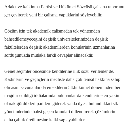
Adalet ve kalkinma Partisi ve Hükümet Sözcüsü çalisma raporunu
ger çevirerek yeni bir çalisma yaptiklarini söyleyebilir.
Çözüm için tek akademik çalismadan tek yöntemden
bahsedilemeyecegini degisik üniversitelerimizden degisik
fakültelerden degisik akademilerden konularinin uzmanlarina
sordugunuzda mutlaka farkli cevaplar alinacaktir.
Genel seçimler öncesinde kendilerine illik sözü verilenler de.
Kadinlarin ve geçnçlerin mecliste daha çok temsil hakkina sahip
olmasini savunanlar da emeklilerin 54.hükümet döneminden beri
magdur edildigi iddialarinda bulunanlar da kendilerine en yakin
olarak gördükleri partilere giderek ya da üyesi bulunduklari stk
yönetimlerinde bahsi geçen konulari dillendirerek çözümlerin
daha çabuk üretilmesine katki saglayabilirler.