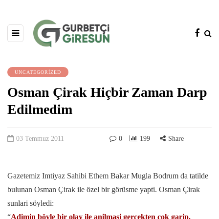
UNCATEGORIZED
Osman Çirak Hiçbir Zaman Darp
Edilmedim
03 Temmuz 2011
0
199
Share
Gazetemiz Imtiyaz Sahibi Ethem Bakar Mugla Bodrum da tatilde
bulunan Osman Çirak ile özel bir görüsme yapti. Osman Çirak
sunlari söyledi:
“
Adimin böyle bir olay ile anilmasi gerçekten çok garip.