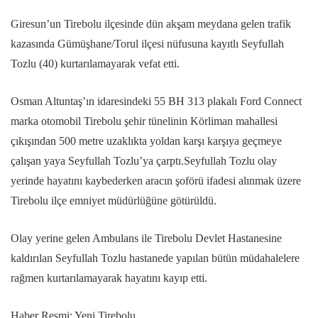
Giresun’un Tirebolu ilçesinde dün akşam meydana gelen trafik
kazasında Gümüşhane/Torul ilçesi nüfusuna kayıtlı Seyfullah
Tozlu (40) kurtarılamayarak vefat etti.
Osman Altuntaş’ın idaresindeki 55 BH 313 plakalı Ford Connect
marka otomobil Tirebolu şehir tünelinin Körliman mahallesi
çıkışından 500 metre uzaklıkta yoldan karşı karşıya geçmeye
çalışan yaya Seyfullah Tozlu’ya çarptı.Seyfullah Tozlu olay
yerinde hayatını kaybederken aracın şoförü ifadesi alınmak üzere
Tirebolu ilçe emniyet müdürlüğüne götürüldü.
Olay yerine gelen Ambulans ile Tirebolu Devlet Hastanesine
kaldırılan Seyfullah Tozlu hastanede yapılan bütün müdahalelere
rağmen kurtarılamayarak hayatını kayıp etti.
Haber Resmi: Yeni Tirebolu