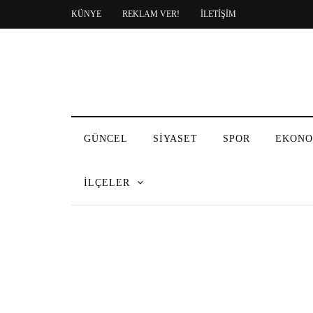
KÜNYE
REKLAM VER!
İLETİŞİM
GÜNCEL
SİYASET
SPOR
EKONO
İLÇELER