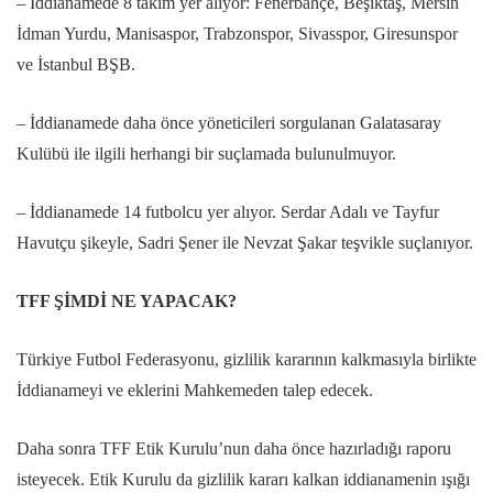
– İddianamede 8 takım yer alıyor: Fenerbahçe, Beşiktaş, Mersin
İdman Yurdu, Manisaspor, Trabzonspor, Sivasspor, Giresunspor
ve İstanbul BŞB.
– İddianamede daha önce yöneticileri sorgulanan Galatasaray
Kulübü ile ilgili herhangi bir suçlamada bulunulmuyor.
– İddianamede 14 futbolcu yer alıyor. Serdar Adalı ve Tayfur
Havutçu şikeyle, Sadri Şener ile Nevzat Şakar teşvikle suçlanıyor.
TFF ŞİMDİ NE YAPACAK?
Türkiye Futbol Federasyonu, gizlilik kararının kalkmasıyla birlikte
İddianameyi ve eklerini Mahkemeden talep edecek.
Daha sonra TFF Etik Kurulu’nun daha önce hazırladığı raporu
isteyecek. Etik Kurulu da gizlilik kararı kalkan iddianamenin ışığı