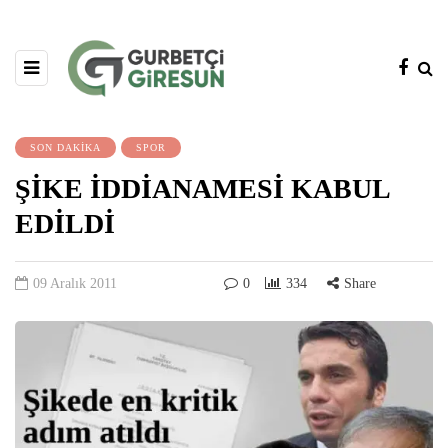
SON DAKİKA
SPOR
ŞİKE İDDİANAMESİ KABUL
EDİLDİ
09 Aralık 2011
0
334
Share