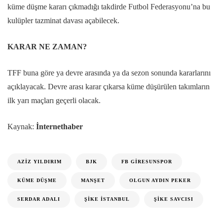
küme düşme kararı çıkmadığı takdirde Futbol Federasyonu’na bu
kulüpler tazminat davası açabilecek.
KARAR NE ZAMAN?
TFF buna göre ya devre arasında ya da sezon sonunda kararlarını
açıklayacak. Devre arası karar çıkarsa küme düşürülen takımların
ilk yarı maçları geçerli olacak.
Kaynak:
İnternethaber
AZIZ YILDIRIM
BJK
FB GIRESUNSPOR
KÜME DÜŞME
MANŞET
OLGUN AYDIN PEKER
SERDAR ADALI
ŞIKE İSTANBUL
ŞIKE SAVCISI