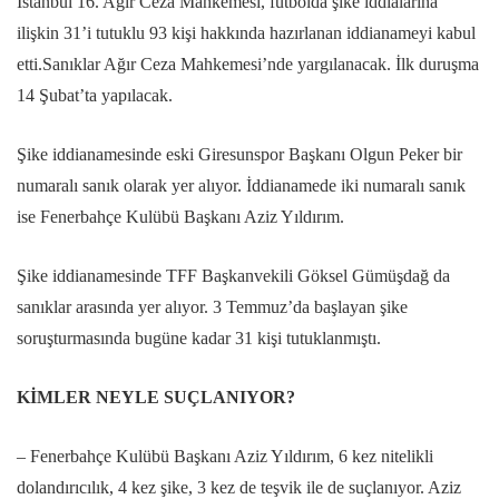
İstanbul 16. Ağır Ceza Mahkemesi, futbolda şike iddialarına
ilişkin 31’i tutuklu 93 kişi hakkında hazırlanan iddianameyi kabul
etti.Sanıklar Ağır Ceza Mahkemesi’nde yargılanacak. İlk duruşma
14 Şubat’ta yapılacak.
Şike iddianamesinde eski Giresunspor Başkanı Olgun Peker bir
numaralı sanık olarak yer alıyor. İddianamede iki numaralı sanık
ise Fenerbahçe Kulübü Başkanı Aziz Yıldırım.
Şike iddianamesinde TFF Başkanvekili Göksel Gümüşdağ da
sanıklar arasında yer alıyor. 3 Temmuz’da başlayan şike
soruşturmasında bugüne kadar 31 kişi tutuklanmıştı.
KİMLER NEYLE SUÇLANIYOR?
– Fenerbahçe Kulübü Başkanı Aziz Yıldırım, 6 kez nitelikli
dolandırıcılık, 4 kez şike, 3 kez de teşvik ile de suçlanıyor. Aziz