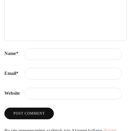
Name
*
Email
*
Website
Bu site istenmeyenleri azaltmak için Akismet kullanır.
Yorum