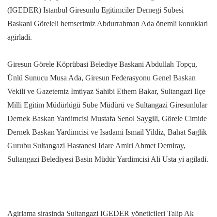
(IGEDER) Istanbul Giresunlu Egitimciler Dernegi Subesi
Baskani Göreleli hemserimiz Abdurrahman Ada önemli konuklari
agirladi.
Giresun Görele Köprübasi Belediye Baskani Abdullah Topçu,
Ünlü Sunucu Musa Ada, Giresun Federasyonu Genel Baskan
Vekili ve Gazetemiz Imtiyaz Sahibi Ethem Bakar, Sultangazi Ilçe
Milli Egitim Müdürlügü Sube Müdürü ve Sultangazi Giresunlular
Dernek Baskan Yardimcisi Mustafa Senol Saygili, Görele Cimide
Dernek Baskan Yardimcisi ve Isadami Ismail Yildiz, Bahat Saglik
Gurubu Sultangazi Hastanesi Idare Amiri Ahmet Demiray,
Sultangazi Belediyesi Basin Müdür Yardimcisi Ali Usta yi agiladi.
Agirlama sirasinda Sultangazi IGEDER yöneticileri Talip Ak