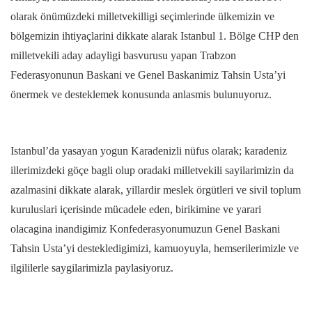
olarak önümüzdeki milletvekilligi seçimlerinde ülkemizin ve
bölgemizin ihtiyaçlarini dikkate alarak Istanbul 1. Bölge CHP den
milletvekili aday adayligi basvurusu yapan Trabzon
Federasyonunun Baskani ve Genel Baskanimiz Tahsin Usta’yi
önermek ve desteklemek konusunda anlasmis bulunuyoruz.
Istanbul’da yasayan yogun Karadenizli nüfus olarak; karadeniz
illerimizdeki göçe bagli olup oradaki milletvekili sayilarimizin da
azalmasini dikkate alarak, yillardir meslek örgütleri ve sivil toplum
kuruluslari içerisinde mücadele eden, birikimine ve yarari
olacagina inandigimiz Konfederasyonumuzun Genel Baskani
Tahsin Usta’yi destekledigimizi, kamuoyuyla, hemserilerimizle ve
ilgililerle saygilarimizla paylasiyoruz.