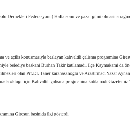
olu Dernekleri Federasyonu) Hafta sonu ve pazar günü olmasina ragmen
a ve açilis konusmasiyla baslayan kahvaltili çalisma programina Giresu
yle belediye baskani Burhan Takir katilamadi. Ilçe Kaymakami da önc
geçilmezleri olan Prf.Dr. Taner karahasanoglu ve Arastirmaci Yazar Ayha
ada oldugu için Kahvaltili çalisma progmanina katilamadi.Gazetemiz W
ramina Giresun basinida ilgi gösterdi.