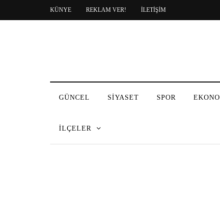
KÜNYE
REKLAM VER!
İLETİŞİM
GÜNCEL
SİYASET
SPOR
EKONO
İLÇELER