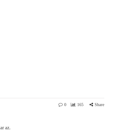
0
165
Share
ar az.