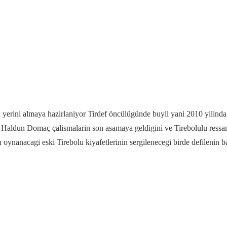
i yerini almaya hazirlaniyor Tirdef öncülügünde buyil yani 2010 yilinda
li Haldun Domaç çalismalarin son asamaya geldigini ve Tirebolulu ressam 
n oynanacagi eski Tirebolu kiyafetlerinin sergilenecegi birde defilenin 