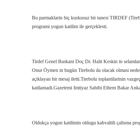
Bu parmaklarin hiç kuskusuz bir tanesi TIRDEF (Tireb
programi yogun katilim ile gerçeklesti.
Tirdef Genel Baskani Doç Dr. Halit Keskin in selamlam
Onur Öymen in bugün Tirebolu da olacak olmasi nedeni
açiklayan bir mesaj iletti.Tirebolu toplantilarinin vaz
katilamadi.Gazetemi Imtiyaz Sahibi Ethem Bakar Ankar
Oldukça yogun katilimin oldugu kahvaltili çalisma prog