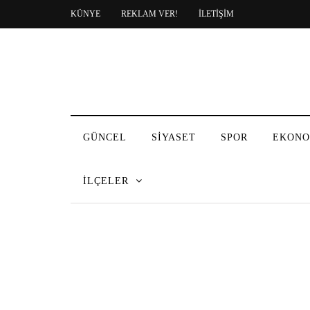
KÜNYE
REKLAM VER!
İLETİŞİM
GÜNCEL
SİYASET
SPOR
EKONO
İLÇELER