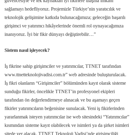
güvencesiyle ve tek kaynaktan iyi fikirlere ulaşma imkanı
sağlamayı hedefliyoruz. Projemizle Türkiye’nin yaratıcılık ve
teknolojik gelişimine katkıda bulunacağımıza; geleceğin başarılı
girişimci ve yatırımcı hikâyelerinde önemli rol oynayacağımıza
inanıyoruz. İyi bir fikir dünyayı değiştirebilir…”
Sistem nasıl işleyecek?
İş fikrine sahip girişimciler ve yatırımcılar, TTNET tarafından
www.ttnetteknolojivadisi.com.tr” web adresinde buluşturulacak.
İş fikri olanların “Girişimciler” bölümünden kayıt olarak sisteme
sunduğu fikirler, öncelikle TTNET’in profesyonel ekipleri
tarafından ön değerlendirmeye alınacak ve bu aşamayı geçen
fikirler yatırımcıların beğenisine sunulacak. Yeni iş fikirlerinden
yararlanmak isteyen yatırımcılar ise web sitesindeki “Yatırımcılar”
kısmından sisteme kayıt olabilecek ve isimleri ya da şirket isimleri
sitede yer alacak. TTNET Teknoloji Vadisi’nde girişimciliği