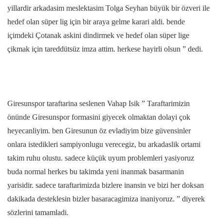
yillardir arkadasim meslektasim Tolga Seyhan büyük bir özveri ile
hedef olan süper lig için bir araya gelme karari aldi. bende
içimdeki Çotanak askini dindirmek ve hedef olan süper lige
çikmak için tareddütsüz imza attim. herkese hayirli olsun ” dedi.
Giresunspor taraftarina seslenen Vahap Isik ” Taraftarimizin
önünde Giresunspor formasini giyecek olmaktan dolayi çok
heyecanliyim. ben Giresunun öz evladiyim bize güvensinler
onlara istedikleri sampiyonlugu verecegiz, bu arkadaslik ortami
takim ruhu olustu. sadece küçük uyum problemleri yasiyoruz
buda normal herkes bu takimda yeni inanmak basarmanin
yarisidir. sadece taraftarimizda bizlere inansin ve bizi her doksan
dakikada desteklesin bizler basaracagimiza inaniyoruz. ” diyerek
sözlerini tamamladi.