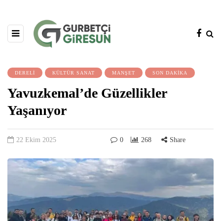
DERELİ
KÜLTÜR SANAT
MANŞET
SON DAKİKA
Yavuzkemal’de Güzellikler
Yaşanıyor
22 Ekim 2025
0
268
Share