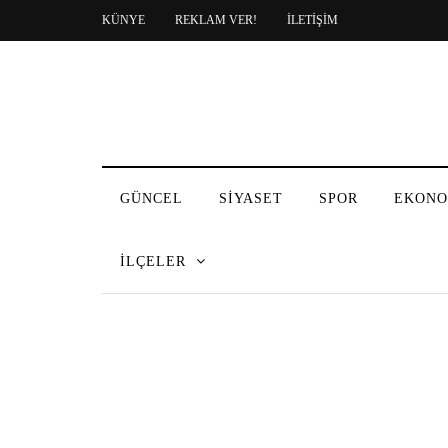
KÜNYE
REKLAM VER!
İLETİŞİM
GÜNCEL
SİYASET
SPOR
EKONO
İLÇELER