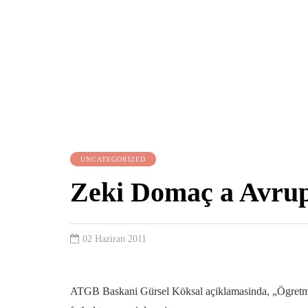
UNCATEGORIZED
Zeki Domaç a Avrup
02 Haziran 2011
ATGB Baskani Gürsel Köksal açiklamasinda, „Ögretmen