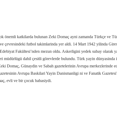
 çok önemli katkilarda bulunan Zeki Domaç ayni zamanda Türkçe ve Türk
e çevresindeki futbol takimlarinda yer aldi. 14 Mart 1942 yilinda Gir
esi Edebiyat Fakültesi’nden mezun oldu. Askerligini yedek subay olarak
ri müdürlügü dahil çesitli görevlerde bulundu. Türk yayin dünyasinda i
ki Domaç, Günaydin ve Sabah gazetelerinin Avrupa merkezlerinde editör
tesinin Avrupa Baskilari Yayin Danismanligi ni ve Fanatik Gazetesi’
ç, evli ve bir çocuk babasiydi.