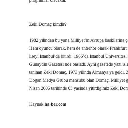
programlar olacaktir.
Zeki Domaç kimdir?
1982 yilindan bu yana Milliyet’in Avrupa baskilarina
Hem oyuncu olarak, hem de antrenör olarak Frankfurt v
liseyi Istanbul’da bitirdi, 1966’da Istanbul Üniversit
Günaydin Gazetesi nde basladi. Ayni gazetede yazi isle
taninan Zeki Domaç, 1973 yilinda Almanya ya geldi. Ze
Dogan Medya Grubu mensubu olan Domaç, Milliyet gaze
Nisan 2005 tarihinde 63 yasinda yitirdigimiz Zeki Doma
Kaynak:
ha-ber.com