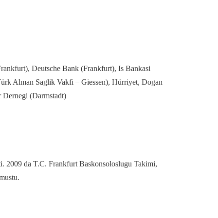
rankfurt), Deutsche Bank (Frankfurt), Is Bankasi
Türk Alman Saglik Vakfi – Giessen), Hürriyet, Dogan
er Dernegi (Darmstadt)
ti. 2009 da T.C. Frankfurt Baskonsoloslugu Takimi,
lmustu.