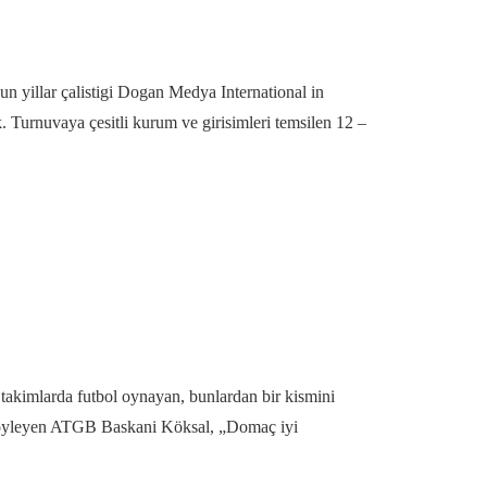
un yillar çalistigi Dogan Medya International in
Turnuvaya çesitli kurum ve girisimleri temsilen 12 –
i takimlarda futbol oynayan, bunlardan bir kismini
u söyleyen ATGB Baskani Köksal, „Domaç iyi