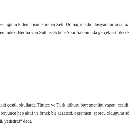
eciliginin kidemli isimlerinden Zeki Domaç in adini tasiyan turnuva, uz
indeki Bertha von Suttner Schule Spor Salonu nda gerçeklestirilecek. 
deki çesitli okullarda Türkçe ve Türk kültürü ögretmenligi yapan, çesitl
ti boyunca hep aktif ve örnek bir gazeteci, ögretmen, sporcu oldugun
i, yetistirdi“ dedi.