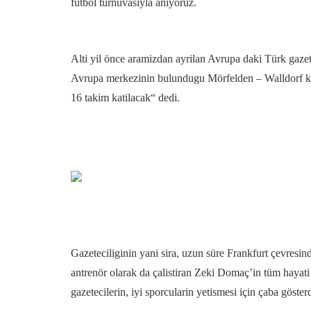
futbol turnuvasiyla aniyoruz.
Alti yil önce aramizdan ayrilan Avrupa daki Türk gazet
Avrupa merkezinin bulundugu Mörfelden – Walldorf kent
16 takim katilacak“ dedi.
Gazeteciliginin yani sira, uzun süre Frankfurt çevresin
antrenör olarak da çalistiran Zeki Domaç’in tüm haya
gazetecilerin, iyi sporcularin yetismesi için çaba gösterd