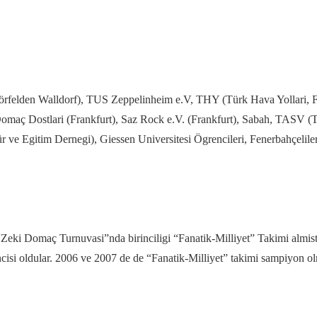
Mörfelden Walldorf), TUS Zeppelinheim e.V, THY (Türk Hava Yollari, F
omaç Dostlari (Frankfurt), Saz Rock e.V. (Frankfurt), Sabah, TASV (
ür ve Egitim Dernegi), Giessen Universitesi Ögrencileri, Fenerbahçelil
“Zeki Domaç Turnuvasi”nda birinciligi “Fanatik-Milliyet” Takimi almis
isi oldular. 2006 ve 2007 de de “Fanatik-Milliyet” takimi sampiyon o