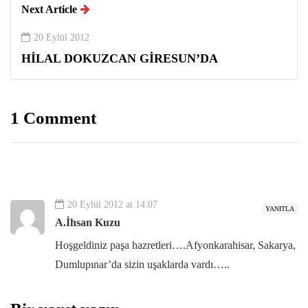
Next Article
20 Eylül 2012
HİLAL DOKUZCAN GİRESUN’DA
1 Comment
20 Eylül 2012 at 14:07
YANITLA
A.İhsan Kuzu
Hoşgeldiniz paşa hazretleri….Afyonkarahisar, Sakarya,
Dumlupınar’da sizin uşaklarda vardı…..