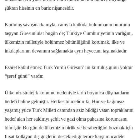
şükran hissinin en bariz nişanesidir.
Kurtuluş savaşına kanıyla, canıyla katkıda bulunmanın onurunu
taşıyan Giresunlular bugün de; Türkiye Cumhuriyetinin varlığını,
ülkemizin milletiyle bölünmez bütünlüğünü korumak, ilke ve
inkılaplarının devamını sağlamakta aynı heyecanı taşımaktadır.
Esaret kabul etmez Türk Yurdu Giresun’ un kurtuluş günü yoktur
“şeref günü” vardır.
Ülkemiz stratejik konumu nedeniyle tarih boyunca düşmanların
hedefi haline gelmiştir. Herkes bilmelidir ki; Hür ve bağımsız
yaşamış yüce Türk Milleti canından aziz bildiği vatan topraklarını
hedef alan her saldırıyı şehit ve gazi olma pahasına korumasını
bilmiştir. Bu gün de ülkemizin birlik ve beraberliğini bozmak için
fırsat kollayan dış güçlerin desteklediği teröre karşı mücadele