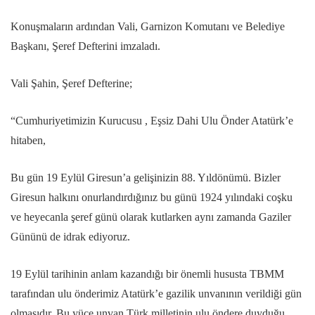
Konuşmaların ardından Vali, Garnizon Komutanı ve Belediye
Başkanı, Şeref Defterini imzaladı.
Vali Şahin, Şeref Defterine;
“Cumhuriyetimizin Kurucusu , Eşsiz Dahi Ulu Önder Atatürk’e
hitaben,
Bu gün 19 Eylül Giresun’a gelişinizin 88. Yıldönümü. Bizler
Giresun halkını onurlandırdığınız bu günü 1924 yılındaki coşku
ve heyecanla şeref günü olarak kutlarken aynı zamanda Gaziler
Gününü de idrak ediyoruz.
19 Eylül tarihinin anlam kazandığı bir önemli hususta TBMM
tarafından ulu önderimiz Atatürk’e gazilik unvanının verildiği gün
olmasıdır. Bu yüce unvan Türk milletinin ulu öndere duyduğu