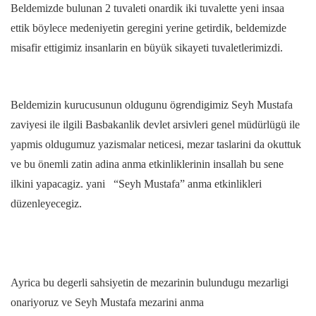
Beldemizde bulunan 2 tuvaleti onardik iki tuvalette yeni insaa
ettik böylece medeniyetin geregini yerine getirdik, beldemizde
misafir ettigimiz insanlarin en büyük sikayeti tuvaletlerimizdi.
Beldemizin kurucusunun oldugunu ögrendigimiz Seyh Mustafa
zaviyesi ile ilgili Basbakanlik devlet arsivleri genel müdürlügü ile
yapmis oldugumuz yazismalar neticesi, mezar taslarini da okuttuk
ve bu önemli zatin adina anma etkinliklerinin insallah bu sene
ilkini yapacagiz. yani “Seyh Mustafa” anma etkinlikleri
düzenleyecegiz.
Ayrica bu degerli sahsiyetin de mezarinin bulundugu mezarligi
onariyoruz ve Seyh Mustafa mezarini anma