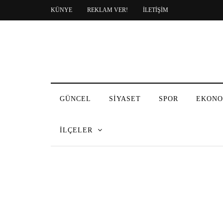
KÜNYE
REKLAM VER!
İLETİŞİM
GÜNCEL
SİYASET
SPOR
EKONO
İLÇELER