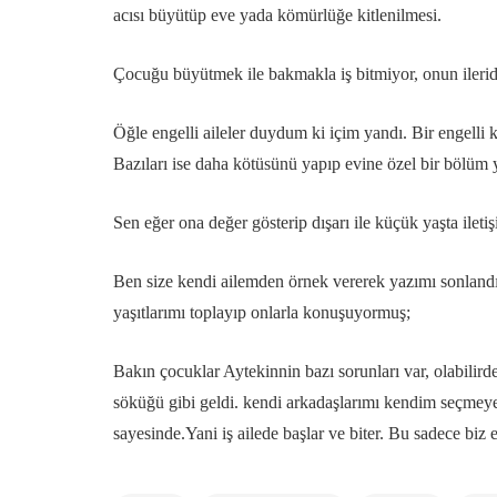
acısı büyütüp eve yada kömürlüğe kitlenilmesi.
Çocuğu büyütmek ile bakmakla iş bitmiyor, onun ileride 
Öğle engelli aileler duydum ki içim yandı. Bir engelli 
Bazıları ise daha kötüsünü yapıp evine özel bir bölüm ya
Sen eğer ona değer gösterip dışarı ile küçük yaşta ileti
Ben size kendi ailemden örnek vererek yazımı sonlan
yaşıtlarımı toplayıp onlarla konuşuyormuş;
Bakın çocuklar Aytekinnin bazı sorunları var, olabilird
söküğü gibi geldi. kendi arkadaşlarımı kendim seçme
sayesinde.Yani iş ailede başlar ve biter. Bu sadece bi