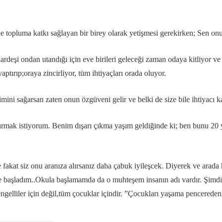
topluma katkı sağlayan bir birey olarak yetişmesi gerekirken; Sen onu b
kardeşi ondan utandığı için eve birileri geleceği zaman odaya kitliyor 
ptırıp;oraya zincirliyor, tüm ihtiyaçları orada oluyor.
şimini sağarsan zaten onun özgüveni gelir ve belki de size bile ihtiyacı 
dırmak istiyorum. Benim dışarı çıkma yaşım geldiğinde ki; ben bunu 
e fakat siz onu aranıza alırsanız daha çabuk iyileşcek. Diyerek ve arad
ye başladım..Okula başlamamda da o muhteşem insanın adı vardır. Şimd
z engelliler için değil,tüm çocuklar içindir. ”Çocukları yaşama pencered