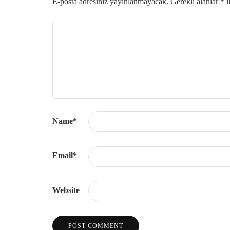
E-posta adresiniz yayınlanmayacak.
Gerekli alanlar
*
i
Name
*
Email
*
Website