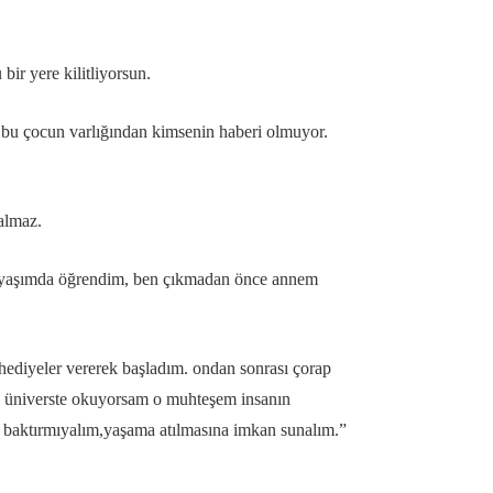
ir yere kilitliyorsun.
ve bu çocun varlığından kimsenin haberi olmuyor.
kalmaz.
20 yaşımda öğrendim, ben çıkmadan önce annem
a hediyeler vererek başladım. ondan sonrası çorap
i üniverste okuyorsam o muhteşem insanın
en baktırmıyalım,yaşama atılmasına imkan sunalım.”