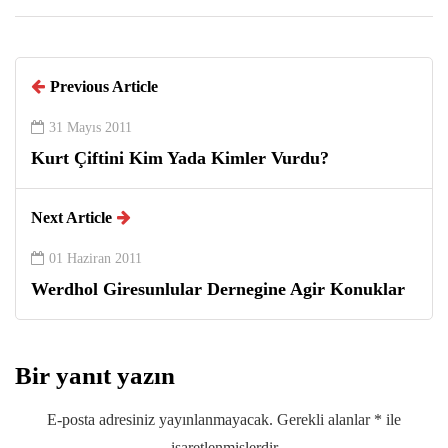
Previous Article
31 Mayıs 2011
Kurt Çiftini Kim Yada Kimler Vurdu?
Next Article
01 Haziran 2011
Werdhol Giresunlular Dernegine Agir Konuklar
Bir yanıt yazın
E-posta adresiniz yayınlanmayacak.
Gerekli alanlar
*
ile
işaretlenmişlerdir