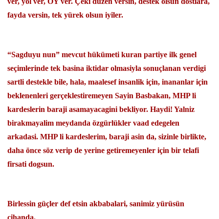
ver, yol ver, OY ver. Çeki düzen versin, destek olsun dostlara,
fayda versin, tek yürek olsun iyiler.
“Sagduyu nun” mevcut hükümeti kuran partiye ilk genel
seçimlerinde tek basina iktidar olmasiyla sonuçlanan verdigi
sartli destekle bile, hala, maalesef insanlik için, inananlar için
beklenenleri gerçeklestiremeyen Sayin Basbakan, MHP li
kardeslerin baraji asamayacagini bekliyor. Haydi! Yalniz
birakmayalim meydanda özgürlükler vaad edegelen
arkadasi. MHP li kardeslerim, baraji asin da, sizinle birlikte,
daha önce söz verip de yerine getiremeyenler için bir telafi
firsati dogsun.
Birlessin güçler def etsin akbabalari, sanimiz yürüsün
cihanda.