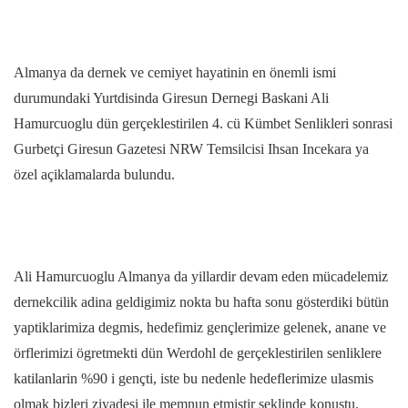
Almanya da dernek ve cemiyet hayatinin en önemli ismi
durumundaki Yurtdisinda Giresun Dernegi Baskani Ali
Hamurcuoglu dün gerçeklestirilen 4. cü Kümbet Senlikleri sonrasi
Gurbetçi Giresun Gazetesi NRW Temsilcisi Ihsan Incekara ya
özel açiklamalarda bulundu.
Ali Hamurcuoglu Almanya da yillardir devam eden mücadelemiz
dernekcilik adina geldigimiz nokta bu hafta sonu gösterdiki bütün
yaptiklarimiza degmis, hedefimiz gençlerimize gelenek, anane ve
örflerimizi ögretmekti dün Werdohl de gerçeklestirilen senliklere
katilanlarin %90 i gençti, iste bu nedenle hedeflerimize ulasmis
olmak bizleri ziyadesi ile memnun etmistir seklinde konustu.