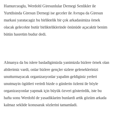
Hamurcuoglu, Werdohl Giresunlular Dernegi Senlikler ile
Yurtdisinda Giresun Dernegi ise geceler ile Avrupa da Giresun
markasi yaratacagiz bu birliktelik bir çok arkadasimiza örnek
olacak gelecekte butür birlikteliklerinde önünüde açacaktir benim
bütün hasretim budur dedi.
Almanya da bu islere basladigimizda yanimizda bizlere örnek olan
abilerimiz vardi, onlar bizlere gençler sizlere geleneklerinizi
unutturmayacak organizasyonlar yapalim geldiginiz yerleri
unutmayin ögütleri verirdi bizde o günlerin özlemi ile böyle
organizasyonlar yapmak için büyük özveri gösterirdik, iste bu
hafta sonu Werdohl de yasadiklarim bunlardi artik gözüm arkada
kalmaz seklide konusarak sözlerini tamamladi.