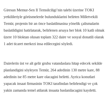
Giresun Memur-Sen Il Temsilciligi’nin talebi üzerine TOKI
yetkilileriyle görüsmelerde bulunduklarini belirten Milletvekili
Temür, projenin bir an önce baslatilmasina yönelik çalismalarin
baslatildigini hatirlatarak, belirlenen arsaya her blok 10 katli olmak
üzere 10 bloktan olusan toplam 322 daire ve sosyal donatili olarak
1 adet ticaret merkezi insa edilecegini söyledi.
Dairelerin üst ve alt gelir grubu vatandaslara hitap edecek sekilde
planlandigini söyleyen Temür, 264 adedinin 130 metre kare, 88
adedinin ise 85 metre kare olacagini belirtti. Ayrica konutlari
yapacak insaat firmasinin TOKI tarafindan belirlendigi ve çok
yakin zamanda temel atilarak insaata baslanilacagini kaydetti.