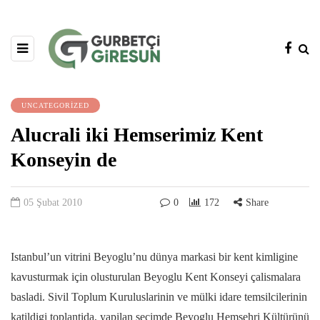
UNCATEGORIZED
Alucrali iki Hemserimiz Kent
Konseyin de
05 Şubat 2010
0
172
Share
Istanbul’un vitrini Beyoglu’nu dünya markasi bir kent kimligine
kavusturmak için olusturulan Beyoglu Kent Konseyi çalismalara
basladi. Sivil Toplum Kuruluslarinin ve mülki idare temsilcilerinin
katildigi toplantida, yapilan seçimde Beyoglu Hemsehri Kültürünü