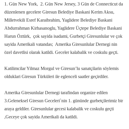
1. Gün New York, 2. Gün New Jersey, 3 Gün de Connecticut da
düzenlenen gecelere Giresun Belediye Baskani Kerim Aksu,
Milletvekili Esref Karaibrahim, Yaglidere Belediye Baskani
Abdurrahman Kirhasanoglu, Yaglidere Üçtepe Belediye Baskani
Harun Öztürk, çok sayida isadami, Gurbetçi Giresunlular ve çok
sayida Amerikali vatandas; Amerika Giresunlular Dernegi nin
özel davetlisi olarak katildi. Geceler kalabalik ve coskulu geçti.
Katilimcilar Yilmaz Morgul ve Giresun’lu sanatçilarin söylemis
olduklari Giresun Türküleri ile eglenceli saatler geçirdiler.
Amerika Giresunlular Dernegi tarafindan organize edilen
3.Geleneksel Giresun Geceleri`nin 1. gününde gurbetçilerimiz bir
araya geldiler. Giresunlular gecesi kalabalik ve coskulu geçti
,Geceye çok sayida Amerikali da katildi.