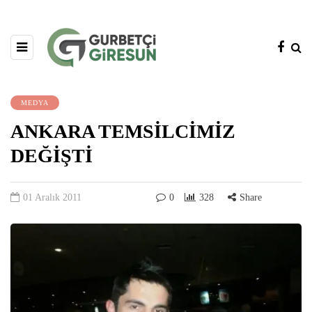
MEDYA
ANKARA TEMSİLCİMİZ
DEĞİŞTİ
01 Aralık 2011
0
328
Share