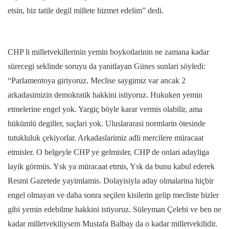
etsin, biz tatile degil millete hizmet edelim” dedi.
CHP li milletvekillerinin yemin boykotlarinin ne zamana kadar
sürecegi seklinde soruyu da yanitlayan Günes sunlari söyledi:
“Parlamentoya giriyoruz. Meclise saygimiz var ancak 2
arkadasimizin demokratik hakkini istiyoruz. Hukuken yemin
etmelerine engel yok. Yargiç böyle karar vermis olabilir, ama
hükümlü degiller, suçlari yok. Uluslararasi normlarin ötesinde
tutukluluk çekiyorlar. Arkadaslarimiz adli mercilere müracaat
etmisler. O belgeyle CHP ye gelmisler, CHP de onlari adayliga
layik görmüs. Ysk ya müracaat etmis, Ysk da bunu kabul ederek
Resmi Gazetede yayimlamis. Dolayisiyla aday olmalarina hiçbir
engel olmayan ve daha sonra seçilen kisilerin gelip mecliste bizler
gibi yemin edebilme hakkini istiyoruz. Süleyman Çelebi ve ben ne
kadar milletvekiliysem Mustafa Balbay da o kadar milletvekilidir.