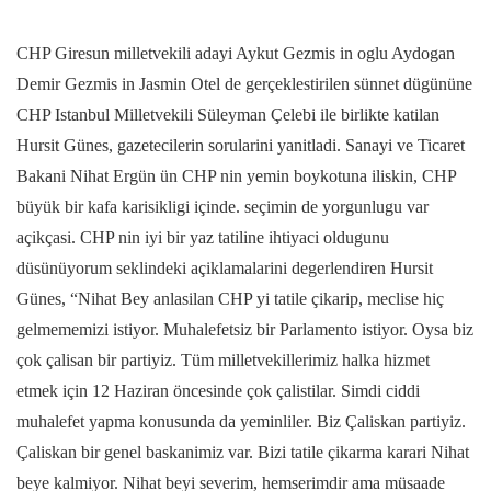
CHP Giresun milletvekili adayi Aykut Gezmis in oglu Aydogan
Demir Gezmis in Jasmin Otel de gerçeklestirilen sünnet dügününe
CHP Istanbul Milletvekili Süleyman Çelebi ile birlikte katilan
Hursit Günes, gazetecilerin sorularini yanitladi. Sanayi ve Ticaret
Bakani Nihat Ergün ün CHP nin yemin boykotuna iliskin, CHP
büyük bir kafa karisikligi içinde. seçimin de yorgunlugu var
açikçasi. CHP nin iyi bir yaz tatiline ihtiyaci oldugunu
düsünüyorum seklindeki açiklamalarini degerlendiren Hursit
Günes, “Nihat Bey anlasilan CHP yi tatile çikarip, meclise hiç
gelmememizi istiyor. Muhalefetsiz bir Parlamento istiyor. Oysa biz
çok çalisan bir partiyiz. Tüm milletvekillerimiz halka hizmet
etmek için 12 Haziran öncesinde çok çalistilar. Simdi ciddi
muhalefet yapma konusunda da yeminliler. Biz Çaliskan partiyiz.
Çaliskan bir genel baskanimiz var. Bizi tatile çikarma karari Nihat
beye kalmiyor. Nihat beyi severim, hemserimdir ama müsaade