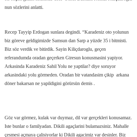
nun sözlerini anlatti.
Recep Tayyip Erdogan sunlara degindi. “Karadeniz oto yolunun
biz göreve geldigimizde Samsun dan Sarp a yüzde 35 i bitmisti.
Biz söz verdik ve bitirdik. Sayin Kiliçdaroglu, geçen
referandumda oradan geçerken Giresun konusmasini yapiyor.
Arkasinda Karadeniz Sahil Yolu ne yaptilar? diye soruyor
arkasindaki yolu görmeden. Oradan bir vatandasim çikip arkana
döner bakarsan ne yapildigini görürsün demis .
Göz var görmez, kulak var duymaz, dil var gerçekleri konusamaz.
Iste bunlar o familyadan. Dikili agaçlarini bulamazsiniz. Mahalle
çesmesi açmaya çalisiyorlar ki Dikili agacimiz var desinler. Biz