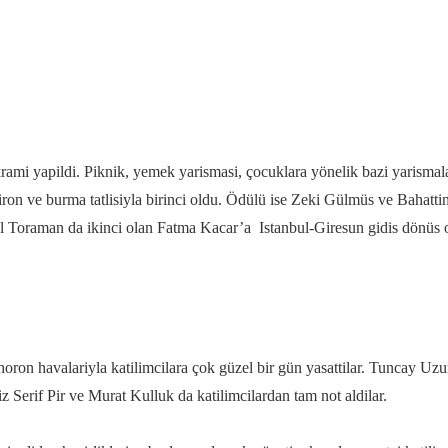
ami yapildi. Piknik, yemek yarismasi, çocuklara yönelik bazi yarismalar 
ron ve burma tatlisiyla birinci oldu. Ödülü ise Zeki Gülmüs ve Bahatti
l Toraman da ikinci olan Fatma Kacar’a Istanbul-Giresun gidis dönüs oto
 horon havalariyla katilimcilara çok güzel bir gün yasattilar. Tuncay U
z Serif Pir ve Murat Kulluk da katilimcilardan tam not aldilar.