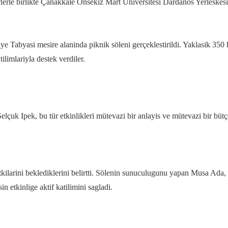
irlerle birlikte Çanakkale Onsekiz Mart Üniversitesi Dardanos Yerleske
abyasi mesire alaninda piknik söleni gerçeklestirildi. Yaklasik 350 ki
ilimlariyla destek verdiler.
lçuk Ipek, bu tür etkinlikleri mütevazi bir anlayis ve mütevazi bir bütçe
tkilarini beklediklerini belirtti. Sölenin sunuculugunu yapan Musa Ada,
in etkinlige aktif katilimini sagladi.