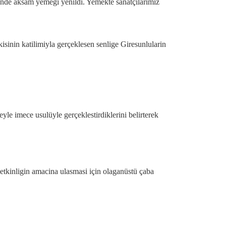
sinde aksam yemegi yenildi. Yemekte sanatçilarimiz
sinin katilimiyla gerçeklesen senlige Giresunlularin
yle imece usulüyle gerçeklestirdiklerini belirterek
 etkinligin amacina ulasmasi için olaganüstü çaba