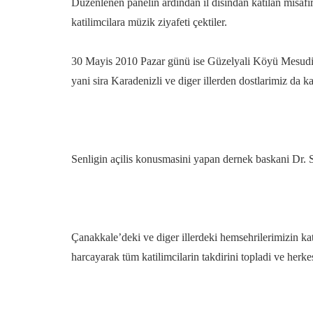
Düzenlenen panelin ardindan il disindan katilan misaf
katilimcilara müzik ziyafeti çektiler.
30 Mayis 2010 Pazar günü ise Güzelyali Köyü Mesudiye T
yani sira Karadenizli ve diger illerden dostlarimiz da kat
Senligin açilis konusmasini yapan dernek baskani Dr. Se
Çanakkale’deki ve diger illerdeki hemsehrilerimizin ka
harcayarak tüm katilimcilarin takdirini topladi ve herkes