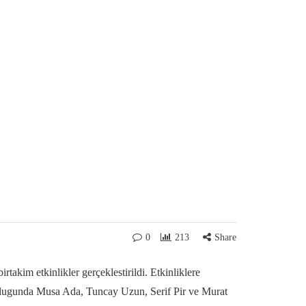
0
213
Share
akim etkinlikler gerçeklestirildi. Etkinliklere
orlugunda Musa Ada, Tuncay Uzun, Serif Pir ve Murat