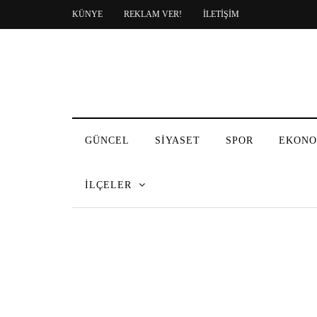
KÜNYE
REKLAM VER!
İLETİŞİM
GÜNCEL
SİYASET
SPOR
EKONO
İLÇELER