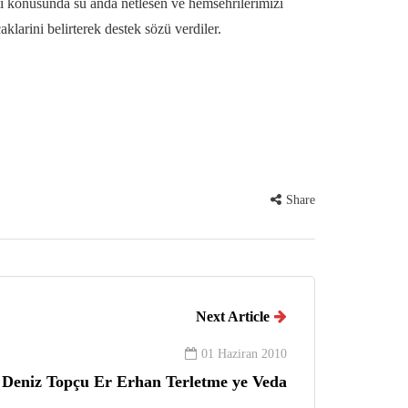
mi konusunda su anda netlesen ve hemsehrilerimizi
larini belirterek destek sözü verdiler.
Share
Next Article
01 Haziran 2010
 Deniz Topçu Er Erhan Terletme ye Veda