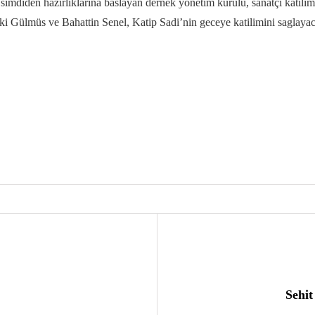
simdiden hazirliklarina baslayan dernek yönetim kurulu, sanatçi katili
i Gülmüs ve Bahattin Senel, Katip Sadi’nin geceye katilimini saglayacak
Sehit