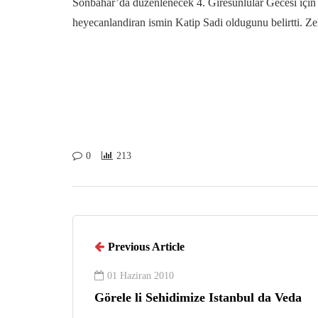
Sonbahar’da düzenlenecek 4. Giresunlular Gecesi için 
heyecanlandiran ismin Katip Sadi oldugunu belirtti. Zek
0
213
Previous Article
01 Haziran 2010
Görele li Sehidimize Istanbul da Veda