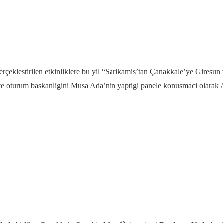
rçeklestirilen etkinliklere bu yil “Sarikamis’tan Çanakkale’ye Giresun 
n ve oturum baskanligini Musa Ada’nin yaptigi panele konusmaci olara