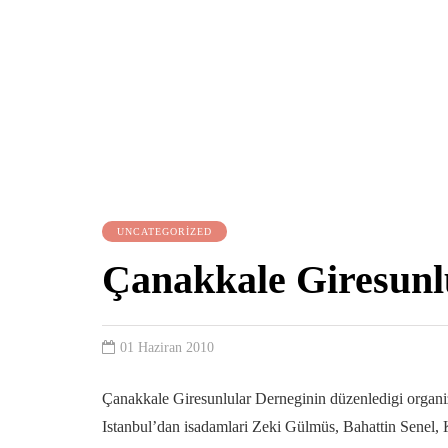
UNCATEGORIZED
Çanakkale Giresunl
01 Haziran 2010
Çanakkale Giresunlular Derneginin düzenledigi organiza
Istanbul’dan isadamlari Zeki Gülmüs, Bahattin Senel,