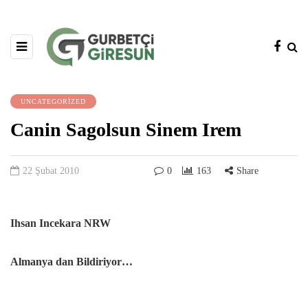
UNCATEGORIZED
Canin Sagolsun Sinem Irem
22 Şubat 2010
0
163
Share
Ihsan Incekara NRW
Almanya dan Bildiriyor…