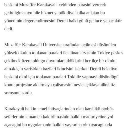
baskani Muzaffer Karakayali cebimden parasini vererek
getirdigim suyu bile hizmet yaptik diye halka anlatan bu
yönetimin degerlendirmesini Dereli halki günü gelince yapacaktir
dedi.
Muzaffer Karakayali Üniversite tarafindan açilmasi düsünülen
yüksek okulun toplanan paralari ile alinan arsasinin Tokiye peskes
çekilmek üzere oldugu duyumlari aldiklarini her ilçe bir okulu
almak için yarisirken bazilari ikincisini isterken Dereli belediye
baskani okul için toplanan paralari Toki ile yapmayi düsündügü
konut projesine aktarmaya çalismasini neyle açiklayabilirsiniz
sorusunu sordu.
Karakayali halkin temel ihtiyaçlarindan olan karsilikli otobüs
seferlerinin tamamen kaldirilmasinin halkin maduriyetine yol
açacagini bu uygulamanin halkin yayrarina olmayacaginada