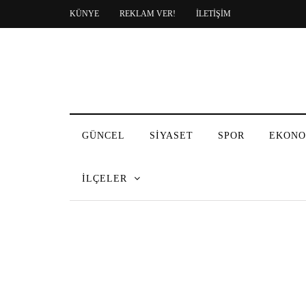
KÜNYE
REKLAM VER!
İLETİŞİM
GÜNCEL
SİYASET
SPOR
EKONO
İLÇELER