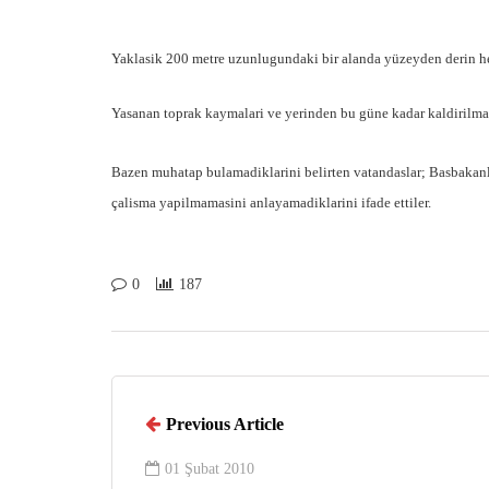
Yaklasik 200 metre uzunlugundaki bir alanda yüzeyden derin he
Yasanan toprak kaymalari ve yerinden bu güne kadar kaldirilmaya
Bazen muhatap bulamadiklarini belirten vatandaslar; Basbakanlig
çalisma yapilmamasini anlayamadiklarini ifade ettiler.
0
187
Previous Article
01 Şubat 2010