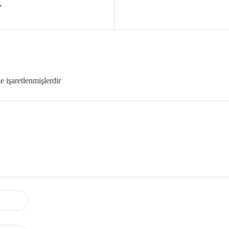
r
le işaretlenmişlerdir