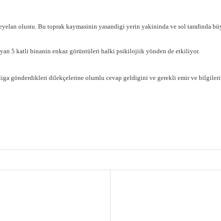
yelan olustu. Bu toprak kaymasinin yasandigi yerin yakininda ve sol tarafinda büy
n 5 katli binanin enkaz görüntüleri halki psikilojiik yönden de etkiliyor.
a gönderdikleri dilekçelerine olumlu cevap geldigini ve gerekli emir ve bilgilerin