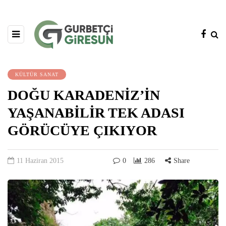
KÜLTÜR SANAT
DOĞU KARADENİZ’İN
YAŞANABİLİR TEK ADASI
GÖRÜCÜYE ÇIKIYOR
11 Haziran 2015
0
286
Share