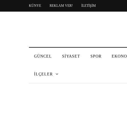
KÜNYE
REKLAM VER!
İLETİŞİM
GÜNCEL
SİYASET
SPOR
EKONO
İLÇELER