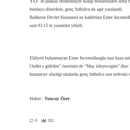
YEF 36 plakali otomobiliyle kulüp tesislerinden sehir
hurdaya dönerken, genç futbolcu da agir yaralandi.
Balikesir Devlet Hastanesi ne kaldirilan Emre Incemo
saat 03.15 te yasamini yitirdi.
Ehliyeti bulunmayan Emre Incemollaoglu nun kaza anind
Outlet e gidelim” önerisini de “Maç izleyecegim” diye g
hastaneye ulastigi siralarda genç futbolcu son nefesini 
Haber :
Tuncay Özer
0
202