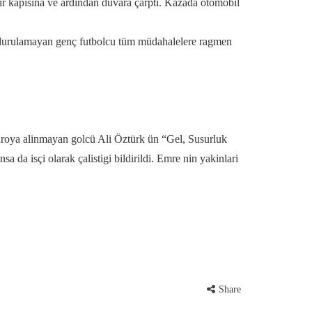
ir kapisina ve ardindan duvara çarpti. Kazada otomobil
urdurulamayan genç futbolcu tüm müdahalelere ragmen
adroya alinmayan golcü Ali Öztürk ün “Gel, Susurluk
 da isçi olarak çalistigi bildirildi. Emre nin yakinlari
Share