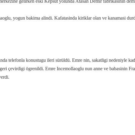
 merkezine gelirken eski Kepsut yolunda Atasan Demir fabrikasinin dem
llaoglu, yogun bakima alindi. Kafatasinda kiriklar olan ve kanamasi d
a telefonla konustugu ileri sürüldü. Emre nin, sakatligi nedeniyle k
eri çevirdigi ögrenildi. Emre Incemollaoglu nun anne ve babasinin Fransa
verdi.