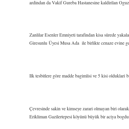
ardindan da Vakif Gureba Hastanesine kaldirilan Ogu
Zanlilar Esenler Emniyeti tarafindan kisa sürede yakal
Giresunlu Üyesi Musa Ada ile birlikte cenaze evine gele
Ilk tesbitlere göre madde bagimlisi ve 5 kisi olduklari b
Çevresinde sakin ve kimseye zarari olmayan biri olar
Erikliman Gazilertepesi köyünü büyük bir aciya bogdu