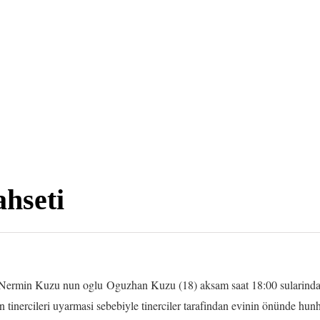
ahseti
 Nermin Kuzu nun oglu Oguzhan Kuzu (18) aksam saat 18:00 sularinda
den tinercileri uyarmasi sebebiyle tinerciler tarafindan evinin önünde h