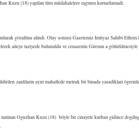
zhan Kuzu (18) yapilan tüm müdahalelere ragmen kurtarilamadi.
anilarak gözaltina alindi. Olay sonrasi Gazetemiz Imtiyaz Sahibi Ethem
rek aileye taziyede bulunuldu ve cenazenin Giresun a götürülmesiyle ilgi
ildirilen zanlilarin ayni mahallede metruk bir binada yasadiklari ögrenild
ak taninan Oguzhan Kuzu (18) böyle bir cinayete kurban gidince dogd
.