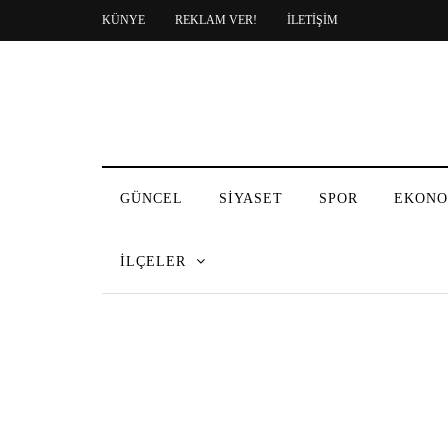
KÜNYE
REKLAM VER!
İLETİŞİM
GÜNCEL
SİYASET
SPOR
EKONO
İLÇELER