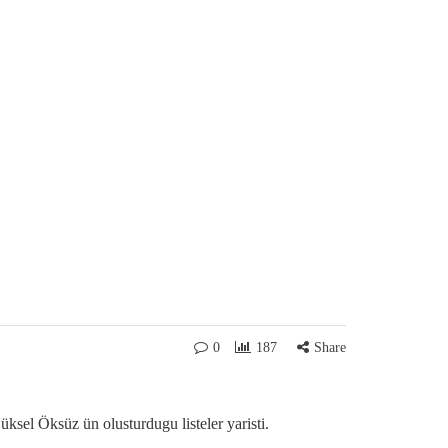
0
187
Share
ksel Öksüz ün olusturdugu listeler yaristi.