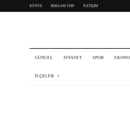
KÜNYE
REKLAM VER!
İLETİŞİM
GÜNCEL
SİYASET
SPOR
EKONO
İLÇELER