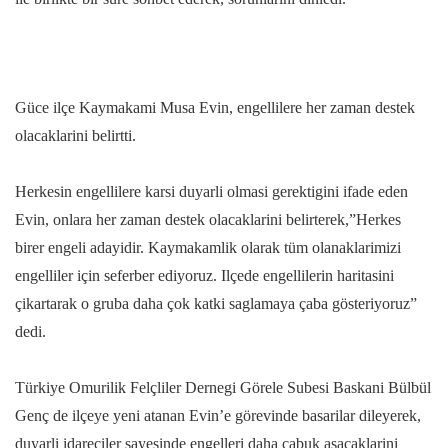
Güce ilçe Kaymakami Musa Evin, engellilere her zaman destek
olacaklarini belirtti.
Herkesin engellilere karsi duyarli olmasi gerektigini ifade eden
Evin, onlara her zaman destek olacaklarini belirterek,”Herkes
birer engeli adayidir. Kaymakamlik olarak tüm olanaklarimizi
engelliler için seferber ediyoruz. Ilçede engellilerin haritasini
çikartarak o gruba daha çok katki saglamaya çaba gösteriyoruz”
dedi.
Türkiye Omurilik Felçliler Dernegi Görele Subesi Baskani Bülbül
Genç de ilçeye yeni atanan Evin’e görevinde basarilar dileyerek,
duyarli idareciler sayesinde engelleri daha çabuk asacaklarini