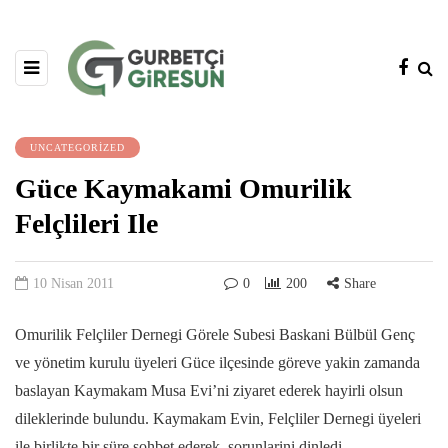
UNCATEGORIZED
Güce Kaymakami Omurilik
Felçlileri Ile
10 Nisan 2011
0
200
Share
Omurilik Felçliler Dernegi Görele Subesi Baskani Bülbül Genç
ve yönetim kurulu üyeleri Güce ilçesinde göreve yakin zamanda
baslayan Kaymakam Musa Evi’ni ziyaret ederek hayirli olsun
dileklerinde bulundu. Kaymakam Evin, Felçliler Dernegi üyeleri
ile birlikte bir süre sohbet ederek, sorunlarini dinledi.