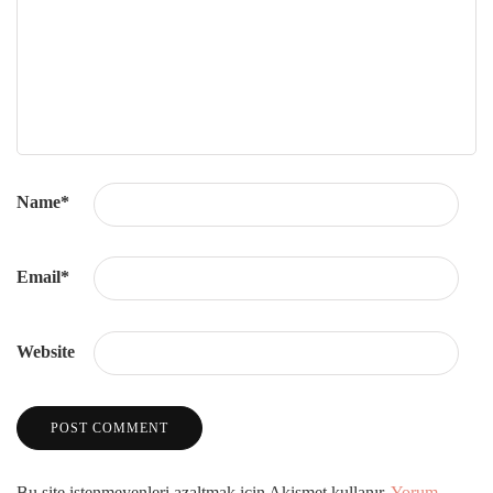
Name
*
Email
*
Website
Bu site istenmeyenleri azaltmak için Akismet kullanır.
Yorum