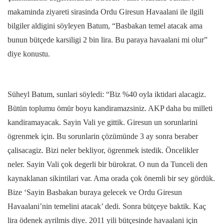
makaminda ziyareti sirasinda Ordu Giresun Havaalani ile ilgili
bilgiler aldigini söyleyen Batum, “Basbakan temel atacak ama
bunun bütçede karsiligi 2 bin lira. Bu paraya havaalani mi olur”
diye konustu.
Süheyl Batum, sunlari söyledi: “Biz %40 oyla iktidari alacagiz.
Bütün toplumu ömür boyu kandiramazsiniz. AKP daha bu milleti
kandiramayacak. Sayin Vali ye gittik. Giresun un sorunlarini
ögrenmek için. Bu sorunlarin çözümünde 3 ay sonra beraber
çalisacagiz. Bizi neler bekliyor, ögrenmek istedik. Öncelikler
neler. Sayin Vali çok degerli bir bürokrat. O nun da Tunceli den
kaynaklanan sikintilari var. Ama orada çok önemli bir sey gördük.
Bize ‘Sayin Basbakan buraya gelecek ve Ordu Giresun
Havaalani’nin temelini atacak’ dedi. Sonra bütçeye baktik. Kaç
lira ödenek ayrilmis diye. 2011 yili bütçesinde havaalani için