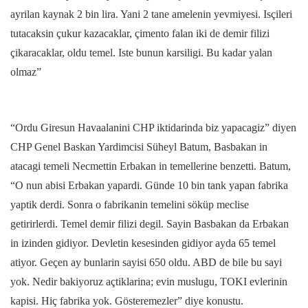
ayrilan kaynak 2 bin lira. Yani 2 tane amelenin yevmiyesi. Isçileri
tutacaksin çukur kazacaklar, çimento falan iki de demir filizi
çikaracaklar, oldu temel. Iste bunun karsiligi. Bu kadar yalan
olmaz”
“Ordu Giresun Havaalanini CHP iktidarinda biz yapacagiz” diyen
CHP Genel Baskan Yardimcisi Süheyl Batum, Basbakan in
atacagi temeli Necmettin Erbakan in temellerine benzetti. Batum,
“O nun abisi Erbakan yapardi. Günde 10 bin tank yapan fabrika
yaptik derdi. Sonra o fabrikanin temelini söküp meclise
getirirlerdi. Temel demir filizi degil. Sayin Basbakan da Erbakan
in izinden gidiyor. Devletin kesesinden gidiyor ayda 65 temel
atiyor. Geçen ay bunlarin sayisi 650 oldu. ABD de bile bu sayi
yok. Nedir bakiyoruz açtiklarina; evin muslugu, TOKI evlerinin
kapisi. Hiç fabrika yok. Gösteremezler” diye konustu.