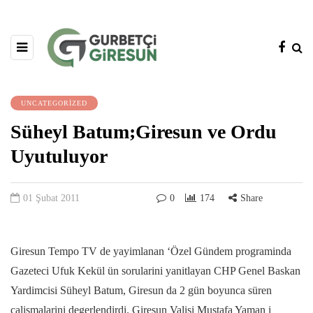
UNCATEGORIZED
Süheyl Batum;Giresun ve Ordu
Uyutuluyor
01 Şubat 2011
0
174
Share
Giresun Tempo TV de yayimlanan ‘Özel Gündem programinda
Gazeteci Ufuk Kekül ün sorularini yanitlayan CHP Genel Baskan
Yardimcisi Süheyl Batum, Giresun da 2 gün boyunca süren
çalismalarini degerlendirdi. Giresun Valisi Mustafa Yaman i