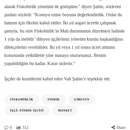
alarak Fiskobirlik yönetimi ile görüştüm.” diyen Şahin, sözlerini
şunları söyledi: “Konuyu enine boyuna değerlendirdik. Onlar da
hatırım için fikrimi kabul ettiler. İki yıl asgari ücretle çalışmak
şartıyla, bu süre Fiskobirlik’in Mali durumunun düzelmesi halinde
1 yıla da inebilir’ dileyen işçilerimiz yönetim kurulu başkanlığına
dilekçelerini verebilirler. İki yıl veya 1 yıl sonra ücret artırımı
konusunda yetkililerle yine masaya oturursunuz. Benim
yapabildiğim bu kadar. Karar sizlerin.”
İşçiler de kendilerini kabul eden Vali Şahin’e teşekkür etti.
FISKOBIRLIK
FINDIK
GIRESUN
İŞÇI; FINDIK İŞCISI
MANŞET
0
312
Share