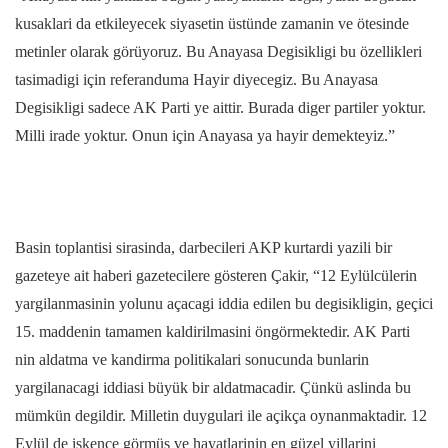
kusaklari da etkileyecek siyasetin üstünde zamanin ve ötesinde
metinler olarak görüyoruz. Bu Anayasa Degisikligi bu özellikleri
tasimadigi için referanduma Hayir diyecegiz. Bu Anayasa
Degisikligi sadece AK Parti ye aittir. Burada diger partiler yoktur.
Milli irade yoktur. Onun için Anayasa ya hayir demekteyiz.”
Basin toplantisi sirasinda, darbecileri AKP kurtardi yazili bir
gazeteye ait haberi gazetecilere gösteren Çakir, “12 Eylülcülerin
yargilanmasinin yolunu açacagi iddia edilen bu degisikligin, geçici
15. maddenin tamamen kaldirilmasini öngörmektedir. AK Parti
nin aldatma ve kandirma politikalari sonucunda bunlarin
yargilanacagi iddiasi büyük bir aldatmacadir. Çünkü aslinda bu
mümkün degildir. Milletin duygulari ile açikça oynanmaktadir. 12
Eylül de iskence görmüs ve hayatlarinin en güzel yillarini