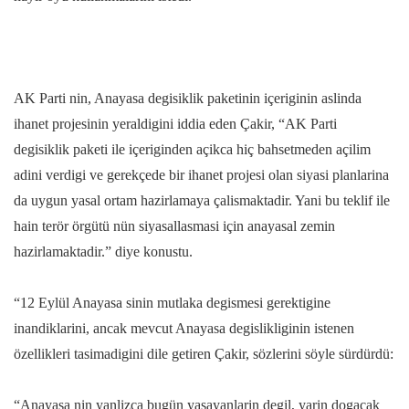
AK Parti nin, Anayasa degisiklik paketinin içeriginin aslinda
ihanet projesinin yeraldigini iddia eden Çakir, “AK Parti
degisiklik paketi ile içeriginden açikca hiç bahsetmeden açilim
adini verdigi ve gerekçede bir ihanet projesi olan siyasi planlarina
da uygun yasal ortam hazirlamaya çalismaktadir. Yani bu teklif ile
hain terör örgütü nün siyasallasmasi için anayasal zemin
hazirlamaktadir.” diye konustu.
“12 Eylül Anayasa sinin mutlaka degismesi gerektigine
inandiklarini, ancak mevcut Anayasa degislikliginin istenen
özellikleri tasimadigini dile getiren Çakir, sözlerini söyle sürdürdü:
“Anayasa nin yanlizca bugün yasayanlarin degil, yarin dogacak