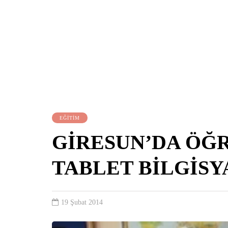
EĞİTİM
GİRESUN’DA ÖĞ
TABLET BİLGİSY
19 Şubat 2014