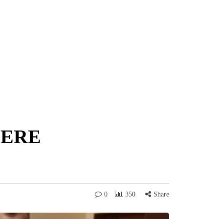
LERE
0
350
Share