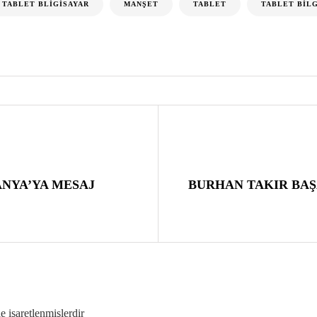
 TABLET BLIGISAYAR
MANŞET
TABLET
TABLET BIL
NYA’YA MESAJ
BURHAN TAKIR BAŞ
le işaretlenmişlerdir