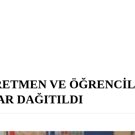
RETMEN VE ÖĞRENCİ
AR DAĞITILDI