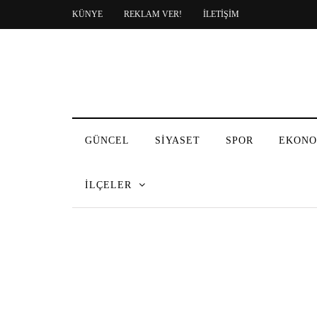
KÜNYE
REKLAM VER!
İLETİŞİM
GÜNCEL
SİYASET
SPOR
EKONO
İLÇELER