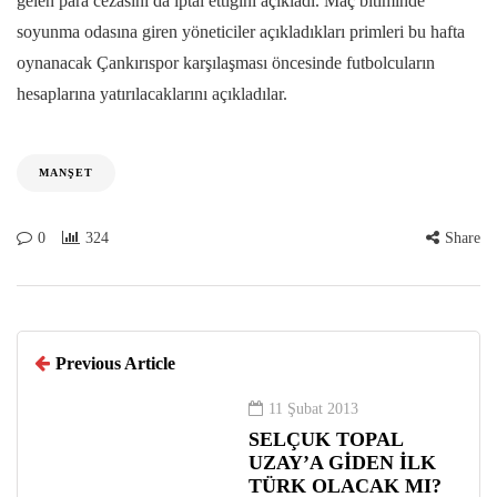
gelen para cezasını da iptal ettiğini açıkladı. Maç bitiminde
soyunma odasına giren yöneticiler açıkladıkları primleri bu hafta
oynanacak Çankırıspor karşılaşması öncesinde futbolcuların
hesaplarına yatırılacaklarını açıkladılar.
MANŞET
0
324
Share
Previous Article
11 Şubat 2013
SELÇUK TOPAL
UZAY’A GİDEN İLK
TÜRK OLACAK MI?