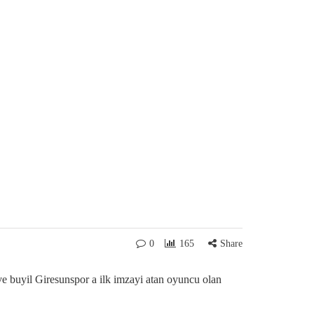
0
165
Share
e buyil Giresunspor a ilk imzayi atan oyuncu olan