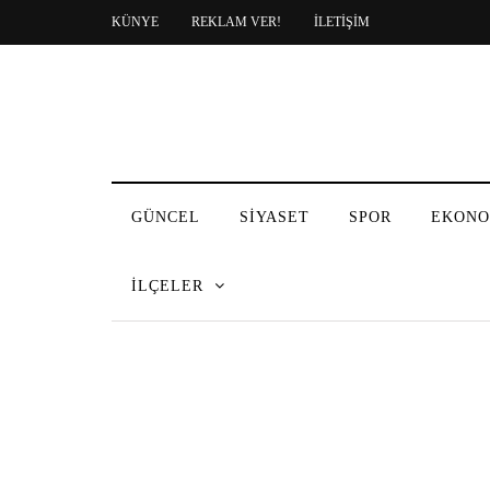
KÜNYE
REKLAM VER!
İLETİŞİM
GÜNCEL
SİYASET
SPOR
EKONO
İLÇELER