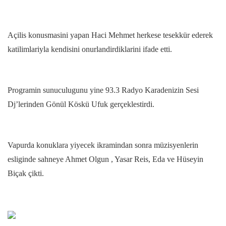
Açilis konusmasini yapan Haci Mehmet herkese tesekkür ederek
katilimlariyla kendisini onurlandirdiklarini ifade etti.
Programin sunuculugunu yine 93.3 Radyo Karadenizin Sesi
Dj’lerinden Gönül Köskü Ufuk gerçeklestirdi.
Vapurda konuklara yiyecek ikramindan sonra müzisyenlerin
esliginde sahneye Ahmet Olgun , Yasar Reis, Eda ve Hüseyin
Biçak çikti.