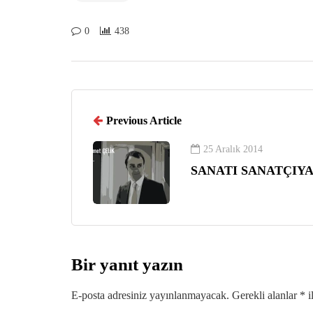
0
438
Previous Article
25 Aralık 2014
SANATI SANATÇIYA
Bir yanıt yazın
E-posta adresiniz yayınlanmayacak.
Gerekli alanlar
*
i