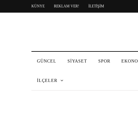
KÜNYE
REKLAM VER!
İLETİŞİM
GÜNCEL
SİYASET
SPOR
EKONO
İLÇELER