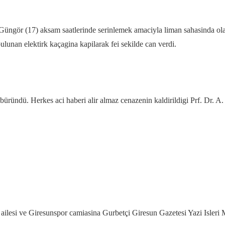
 Güngör (17) aksam saatlerinde serinlemek amaciyla liman sahasinda ol
ulunan elektirk kaçagina kapilarak fei sekilde can verdi.
büründü. Herkes aci haberi alir almaz cenazenin kaldirildigi Prf. Dr. A
ilesi ve Giresunspor camiasina Gurbetçi Giresun Gazetesi Yazi Isleri M