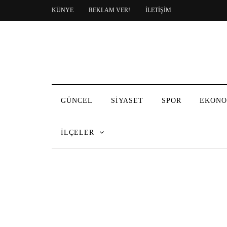
KÜNYE
REKLAM VER!
İLETİŞİM
GÜNCEL
SİYASET
SPOR
EKONO
İLÇELER