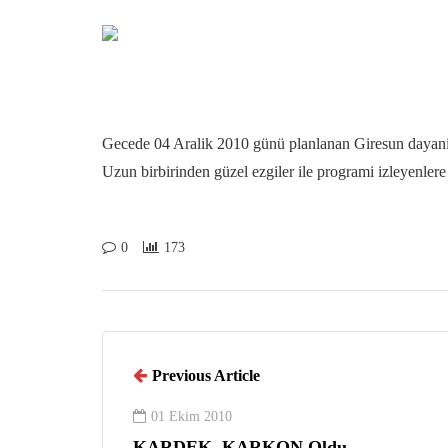
Gecede 04 Aralik 2010 günü planlanan Giresun dayanis
Uzun birbirinden güzel ezgiler ile programi izleyenlere
0
173
Previous Article
01 Ekim 2010
KARDEK, KARKON Oldu