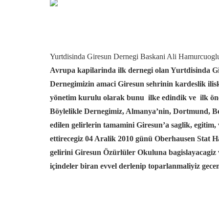
Yurtdisinda Giresun Dernegi Baskani Ali Hamurcuogl
Avrupa kapilarinda ilk dernegi olan Yurtdisinda G
Dernegimizin amaci Giresun sehrinin kardeslik ilisk
yönetim kurulu olarak bunu ilke edindik ve ilk önce
Böylelikle Dernegimiz, Almanya’nin, Dortmund, Bo
edilen gelirlerin tamamini Giresun’a saglik, egitim
ettirecegiz 04 Aralik 2010 günü Oberhausen Stat Ha
gelirini Giresun Özürlüler Okuluna bagislayacagiz
içindeler biran evvel derlenip toparlanmaliyiz gecem