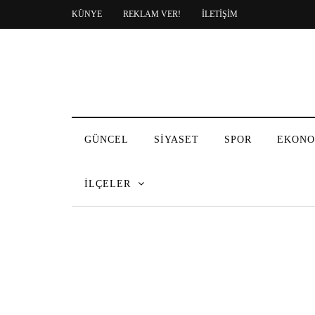
KÜNYE
REKLAM VER!
İLETİŞİM
GÜNCEL
SİYASET
SPOR
EKONO
İLÇELER