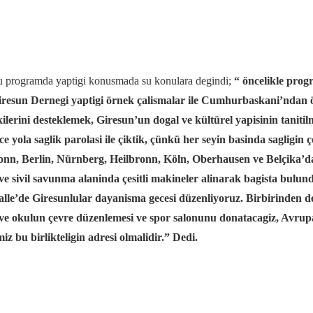
u programda yaptigi konusmada su konulara degindi;
“ öncelikle progr
iresun Dernegi yaptigi örnek çalismalar ile Cumhurbaskani’ndan ö
ilerini desteklemek, Giresun’un dogal ve kültürel yapisinin taniti
 yola saglik parolasi ile çiktik, çünkü her seyin basinda sagligin 
nn, Berlin, Nürnberg, Heilbronn, Köln, Oberhausen ve Belçika’da
, ve sivil savunma alaninda çesitli makineler alinarak bagista bulu
lle’de Giresunlular dayanisma gecesi düzenliyoruz. Birbirinden de
 ve okulun çevre düzenlemesi ve spor salonunu donatacagiz, Avrup
iz bu birlikteligin adresi olmalidir.” Dedi.