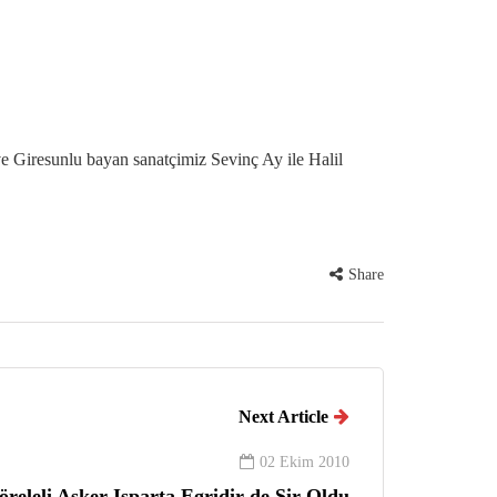
 Giresunlu bayan sanatçimiz Sevinç Ay ile Halil
Share
Next Article
02 Ekim 2010
öreleli Asker Isparta Egridir de Sir Oldu