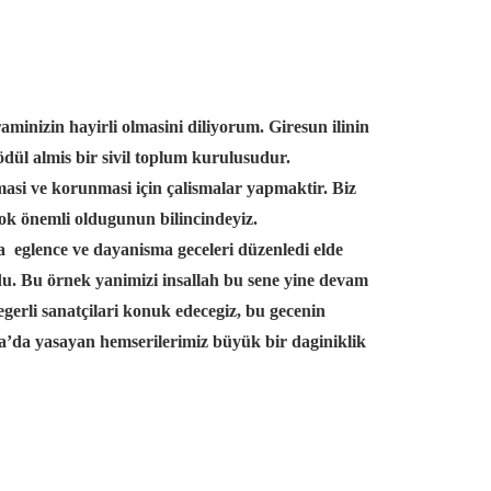
aminizin hayirli olmasini diliyorum. Giresun ilinin
dül almis bir sivil toplum kurulusudur.
lmasi ve korunmasi için çalismalar yapmaktir. Biz
çok önemli oldugunun bilincindeyiz.
 eglence ve dayanisma geceleri düzenledi elde
ndu. Bu örnek yanimizi insallah bu sene yine devam
gerli sanatçilari konuk edecegiz, bu gecenin
a’da yasayan hemserilerimiz büyük bir daginiklik