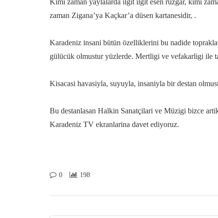
Kimi zaman yaylalarda ilgit ilgit esen rüzgar, kimi z
zaman Zigana’ya Kaçkar’a düsen kartanesidir, .
Karadeniz insani bütün özelliklerini bu nadide toprakla
gülücük olmustur yüzlerde. Mertligi ve vefakarligi ile 
Kisacasi havasiyla, suyuyla, insaniyla bir destan o
Bu destanlasan Halkin Sanatçilari ve Müzigi bizce arti
Karadeniz TV ekranlarina davet ediyoruz.
0
198