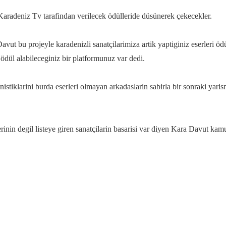
 Karadeniz Tv tarafindan verilecek ödülleride düsünerek çekecekler.
avut bu projeyle karadenizli sanatçilarimiza artik yaptiginiz eserleri 
 ödül alabileceginiz bir platformunuz var dedi.
istiklarini burda eserleri olmayan arkadaslarin sabirla bir sonraki yar
rinin degil listeye giren sanatçilarin basarisi var diyen Kara Davut kam