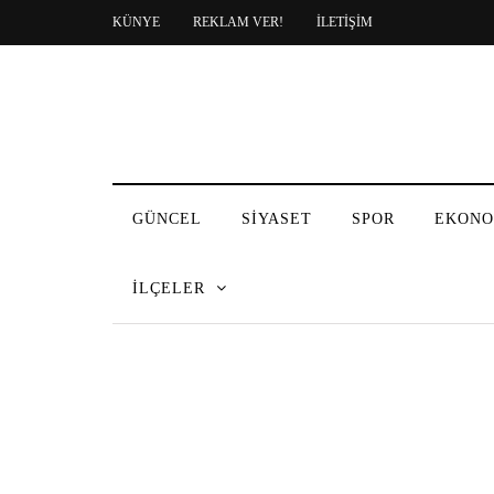
KÜNYE
REKLAM VER!
İLETİŞİM
GÜNCEL
SİYASET
SPOR
EKONO
İLÇELER