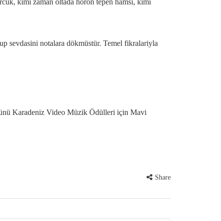
urcuk, kimi zaman oltada horon tepen hamsi, kimi
lup sevdasini notalara dökmüstür. Temel fikralariyla
a günü Karadeniz Video Müzik Ödülleri için Mavi
Share