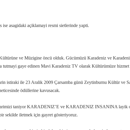
e asagidaki açiklamayi resmi sietlerinde yapti.
ltürüne ve Müzigine öncü olduk. Gücümüzü Karadeniz ve Karadeniz ins
a tutmayi gaye edinen Mavi Karadeniz TV olarak Kültürümüze hizmet e
larin istiraki ile 23 Aralik 2009 Çarsamba günü Zeytinburnu Kültür ve
 neticesinde ödüllerine kavusacak.
raklarimizi taniyor KARADENIZ’E ve KARADENIZ INSANINA layik olma
bir sekilde iletmek için gayret gösteriyoruz.