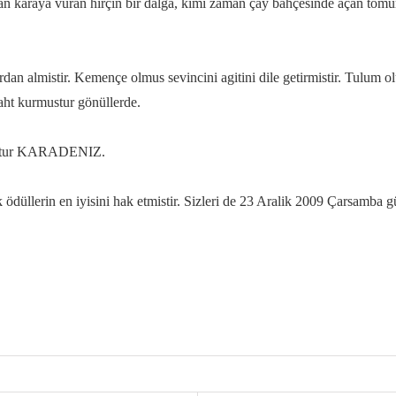
aman karaya vuran hirçin bir dalga, kimi zaman çay bahçesinde açan tom
rdan almistir. Kemençe olmus sevincini agitini dile getirmistir. Tulum o
taht kurmustur gönüllerde.
lmustur KARADENIZ.
k ödüllerin en iyisini hak etmistir. Sizleri de 23 Aralik 2009 Çarsamb