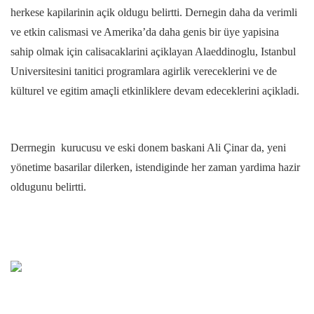
herkese kapilarinin açik oldugu belirtti. Dernegin daha da verimli
ve etkin calismasi ve Amerika’da daha genis bir üye yapisina
sahip olmak için calisacaklarini açiklayan Alaeddinoglu, Istanbul
Universitesini tanitici programlara agirlik vereceklerini ve de
külturel ve egitim amaçli etkinliklere devam edeceklerini açikladi.
Derrnegin kurucusu ve eski donem baskani Ali Çinar da, yeni
yönetime basarilar dilerken, istendiginde her zaman yardima hazir
oldugunu belirtti.