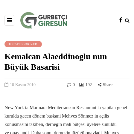
UNCATEGORIZED
Kemalcan Alaeddinoglu nun
Büyük Basarisi
10 Kasım 2010
0
192
Share
New York ta Marmara Mediterranean Restaurant ta yapilan genel
kurulda gecen dönem baskani Mehves Sönmez in açilis
konusmasini takiben, dernegin mali bütçesi üyelere sunuldu
ve onaylandi. Daha sonra dernegin tüzügü onayladi. Mehves