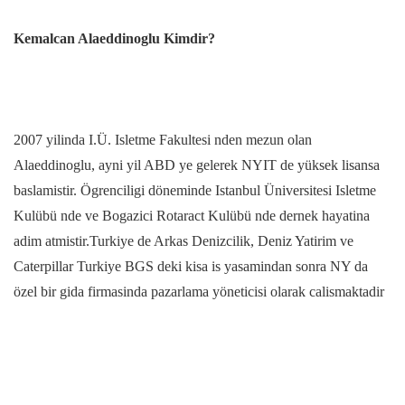
Kemalcan Alaeddinoglu Kimdir?
2007 yilinda I.Ü. Isletme Fakultesi nden mezun olan
Alaeddinoglu, ayni yil ABD ye gelerek NYIT de yüksek lisansa
baslamistir. Ögrenciligi döneminde Istanbul Üniversitesi Isletme
Kulübü nde ve Bogazici Rotaract Kulübü nde dernek hayatina
adim atmistir.Turkiye de Arkas Denizcilik, Deniz Yatirim ve
Caterpillar Turkiye BGS deki kisa is yasamindan sonra NY da
özel bir gida firmasinda pazarlama yöneticisi olarak calismaktadir