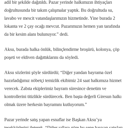
adil bir şekilde dağıtıldı. Pazar yerinde halkımızın ihtiyaçları
doğrultusunda bir takım çalışmalar yaptık. Bu doğrultuda su,
lavabo ve mescit vatandaşlarımızın hizmetinde. Yine burada 2
lokanta ve 2 çay ocağı mevcut. Pazarımızın hemen yan tarafında
da bir kesim alanı bulunuyor.” dedi.
Aksu, burada halka önlük, bilinçlendirme broşürü, kolonya, çöp
poşeti ve eldiven dağıttıklarını da söyledi.
Aksu sözlerini şöyle sürdürdü; “Diğer yandan bayrama özel
hazırladığımız nöbetçi temizlik ekibimiz 24 saat halkımıza hizmet
verecek. Zabıta ekiplerimiz bayram süresince denetim ve
kontrollerini titizlikle sürdürecek. Ben başta değerli Giresun halkı
olmak üzere herkesin bayramını kutluyorum.”
Pazar yerinde satış yapan esnaflar ise Başkan Aksu’ya
teşekkürlerini ileterek, “Diğer yıllara göre bu sene hayvan satışları